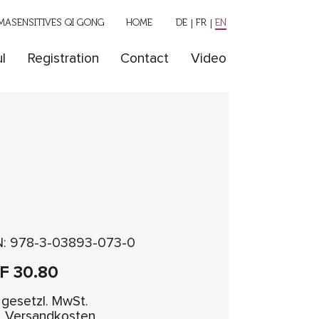
ASENSITIVES QI GONG
HOME
DE
FR
EN
l
Registration
Contact
Video
N: 978-3-03893-073-0
HF
30.80
. gesetzl. MwSt.
l. Versandkosten