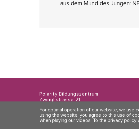
aus dem Mund des Jungen: NE
Polarity Bildungszentrum
Zwinglistrasse 21
8004 Zürich
For optimal operation of our website, we use 
using the website, you agree to this use of co
when playing our videos.
To the privacy policy 