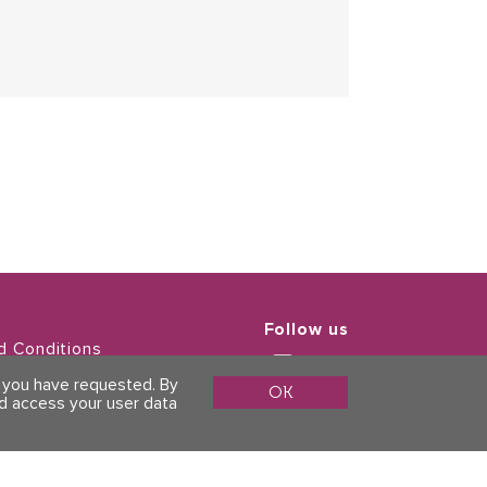
Follow us
d Conditions
Policy
s you have requested. By
OK
ld access your user data