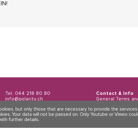
IN!
Tel. 044 218 80 80
Contact & Info
info@polarity.ch
General Terms an
Imprint & Privacy 
cookies, but only those that are necessary to provide the service
okies. Your data will not be passed on. Only Youtube or Vimeo cou
with further details
.