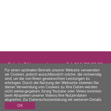
Polarity Bildungszentrum
Tel. 044 218 80 80
Zwinglistrasse 21
info@polarity.ch
Für einen optimalen Betrieb unserer Website verwenden
8004 Zürich
wir Cookies, jedoch ausschliesslich solche, die notwendig
sind, um die von Ihnen gewünschten Leistungen zu
erbringen. Durch die Nutzung der Webseite stimmen Sie
Kontakt & Info
Folge uns
dieser Verwendung von Cookies zu. Ihre Daten werden
AGBs
nicht weitergegeben. Einzig Youtube oder Vimeo könnten
Impressum & Datenschutz
beim Abspielen unserer Videos Ihre Nutzerdaten
abgreifen.
Zur Datenschutzerklärung mit weiteren Details
.
OK