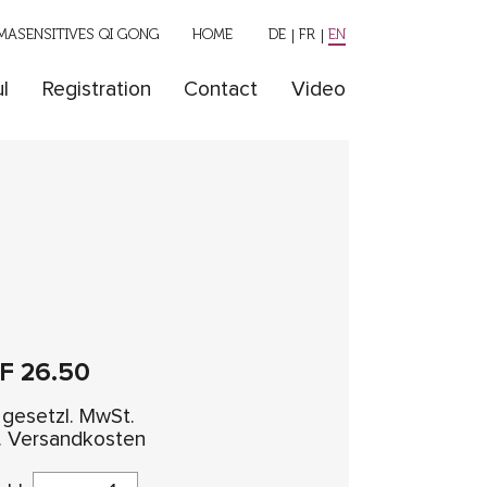
ASENSITIVES QI GONG
HOME
DE
FR
EN
l
Registration
Contact
Video
HF
26.50
. gesetzl. MwSt.
l. Versandkosten