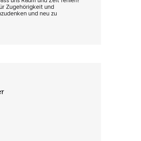
dass uns Raum und Zeit fehlen?
ür Zugehörigkeit und
chzudenken und neu zu
er