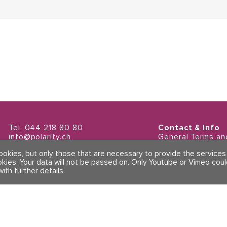
Tel. 044 218 80 80
Contact & Info
info@polarity.ch
General Terms an
Imprint & Privacy 
cookies, but only those that are necessary to provide the service
okies. Your data will not be passed on. Only Youtube or Vimeo cou
with further details
.