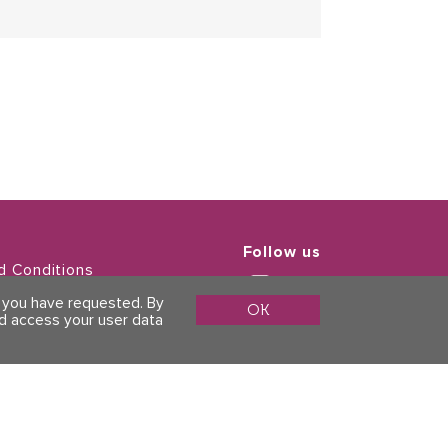
Follow us
d Conditions
Policy
s you have requested. By
OK
ld access your user data