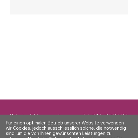
Polarity Bildungszentrum
Tel. 044 218 80 80
Zwinglistrasse 21
info@polarity.ch
Für einen optimalen Betrieb unserer Website verwenden
8004 Zürich
wir Cookies, jedoch ausschliesslich solche, die notwendig
sind, um die von Ihnen gewünschten Leistungen zu