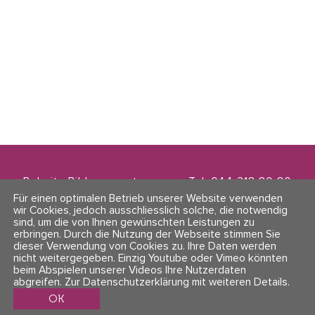
Polarity Bildungszentrum
Tel. 044 218 80 80
Zwinglistrasse 21
info@polarity.ch
Für einen optimalen Betrieb unserer Website verwenden
8004 Zürich
wir Cookies, jedoch ausschliesslich solche, die notwendig
sind, um die von Ihnen gewünschten Leistungen zu
erbringen. Durch die Nutzung der Webseite stimmen Sie
Kontakt & Info
Folge uns
dieser Verwendung von Cookies zu. Ihre Daten werden
AGBs
nicht weitergegeben. Einzig Youtube oder Vimeo könnten
Impressum & Datenschutz
beim Abspielen unserer Videos Ihre Nutzerdaten
abgreifen.
Zur Datenschutzerklärung mit weiteren Details
.
OK