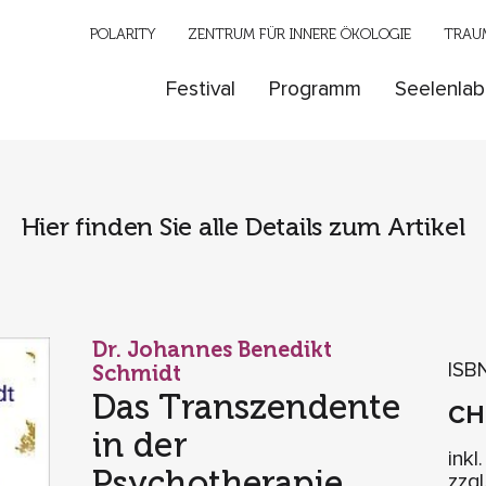
POLARITY
ZENTRUM FÜR INNERE ÖKOLOGIE
TRAUM
Festival
Programm
Seelenlab
Hier finden Sie alle Details zum Artikel
Dr. Johannes Benedikt
ISB
Schmidt
Das Transzendente
C
in der
inkl
Psychotherapie
zzg