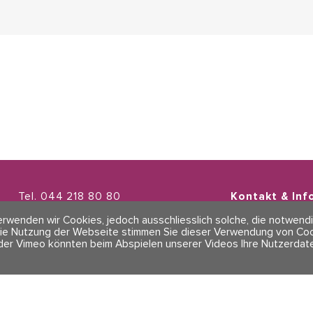
Tel. 044 218 80 80
Kontakt & Inf
info@polarity.ch
AGBs
rwenden wir Cookies, jedoch ausschliesslich solche, die notwendi
Impressum & D
ie Nutzung der Webseite stimmen Sie dieser Verwendung von Cook
der Vimeo könnten beim Abspielen unserer Videos Ihre Nutzerdate