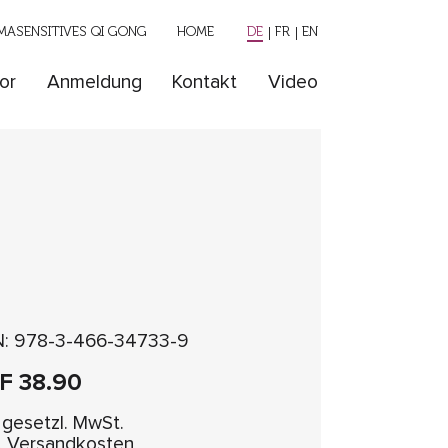
ASENSITIVES QI GONG
HOME
DE
FR
EN
or
Anmeldung
Kontakt
Video
N: 978-3-466-34733-9
HF
38.90
. gesetzl. MwSt.
l. Versandkosten