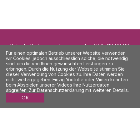
Polarity Bildungszentrum
Tel. 044 218 80 80
Zwinglistrasse 21
info@polarity.ch
Für einen optimalen Betrieb unserer Website verwenden
8004 Zürich
wir Cookies, jedoch ausschliesslich solche, die notwendig
sind, um die von Ihnen gewünschten Leistungen zu
erbringen. Durch die Nutzung der Webseite stimmen Sie
Kontakt & Info
Folge uns
dieser Verwendung von Cookies zu. Ihre Daten werden
AGBs
nicht weitergegeben. Einzig Youtube oder Vimeo könnten
Impressum & Datenschutz
beim Abspielen unserer Videos Ihre Nutzerdaten
abgreifen.
Zur Datenschutzerklärung mit weiteren Details
.
OK