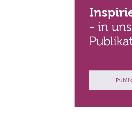
Inspir
- in un
Publika
Publi