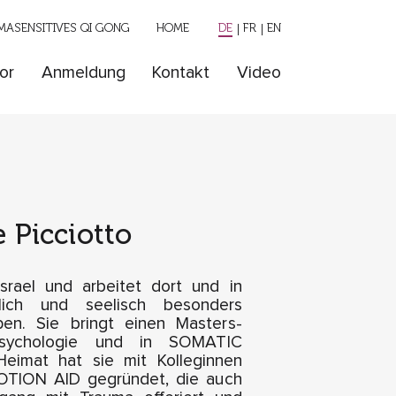
ASENSITIVES QI GONG
HOME
DE
FR
EN
or
Anmeldung
Kontakt
Video
 Picciotto
Israel und arbeitet dort und in
rlich und seelisch besonders
pen. Sie bringt einen Masters-
 Psychologie und in SOMATIC
Heimat hat sie mit Kolleginnen
TION AID gegründet, die auch