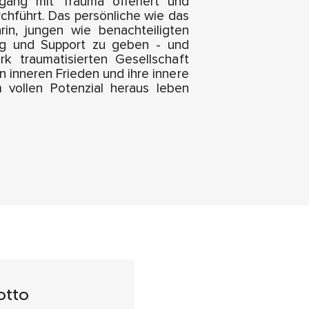
ang mit Trauma offeriert und
urchführt. Das persönliche wie das
arin, jungen wie benachteiligten
ng und Support zu geben - und
rk traumatisierten Gesellschaft
n inneren Frieden und ihre innere
 vollen Potenzial heraus leben
otto