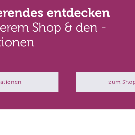
ierendes entdecken
serem Shop & den ­
tionen
kationen
zum Sho